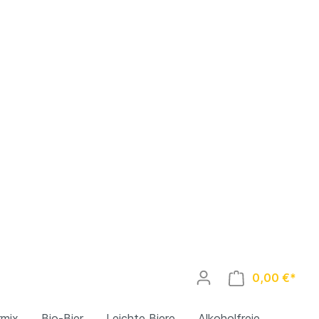
0,00 €*
rmix
Bio-Bier
Leichte Biere
Alkoholfreie