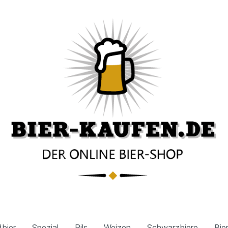
bier
Spezial
Pils
Weizen
Schwarzbiere
Bie