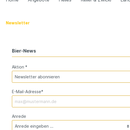
Zur Kategorie Weizen
Zur Kategorie Alkoholfreie
Newsletter
Hefeweizen
Bier
Dunkle
Weizen
Bier-News
leichtes Weizen
Dunkel
alkohol
Spezial
Aktion *
E-Mail-Adresse*
Anrede