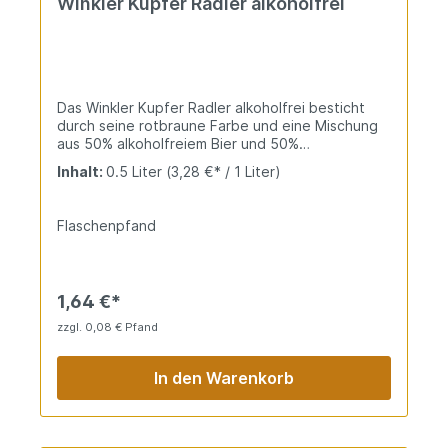
Winkler Kupfer Radler alkoholfrei
Das Winkler Kupfer Radler alkoholfrei besticht
durch seine rotbraune Farbe und eine Mischung
aus 50% alkoholfreiem Bier und 50%
Zitronenlimonade. Der Duft ist geprägt von
Inhalt:
0.5 Liter
(3,28 €* / 1 Liter)
Zitrusfrische, während der Geschmack fruchtig,
füllig und bierig bleibt – im Nachtrunk wird das
Bier spürbar kräftiger.
Flaschenpfand
1,64 €*
zzgl. 0,08 € Pfand
In den Warenkorb