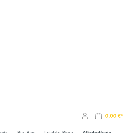
0,00 €*
rmix
Bio-Bier
Leichte Biere
Alkoholfreie