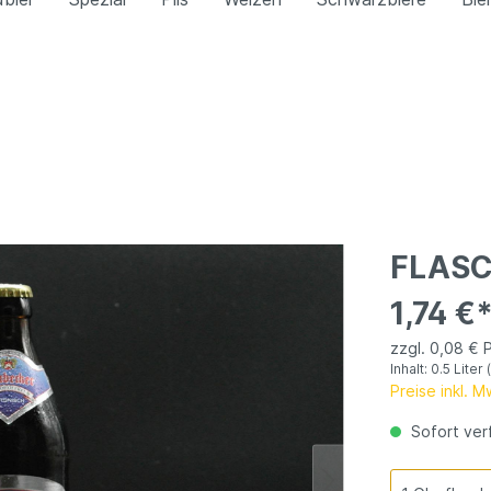
s Weizen
Kristallweizen
Radler
freies Weizen
itäten
Pils
FLAS
1,74 €
zzgl. 0,08 € 
Inhalt:
0.5 Liter
Preise inkl. 
Sofort verf