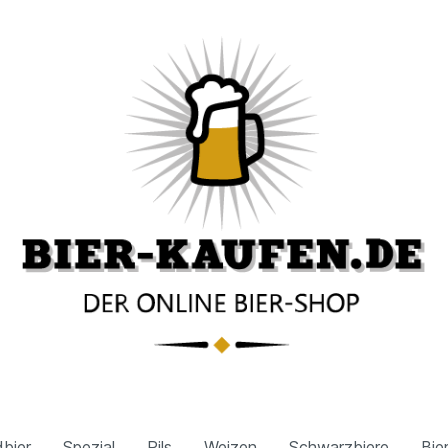
bier
Spezial
Pils
Weizen
Schwarzbiere
Bie