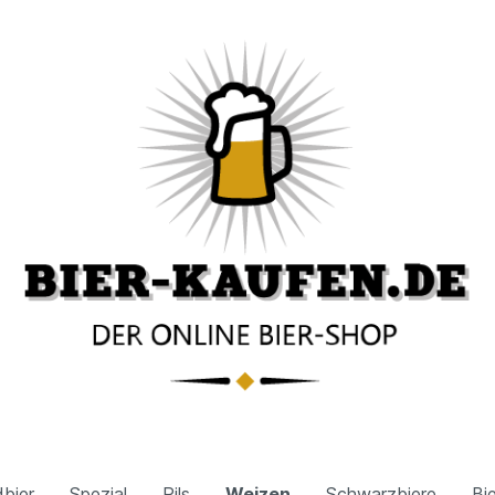
bier
Spezial
Pils
Weizen
Schwarzbiere
Bi