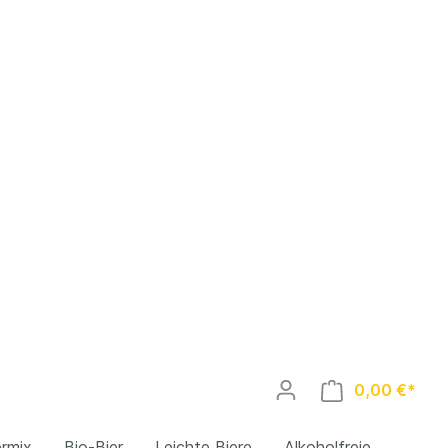
0,00 €*
ermix
Bio-Bier
Leichte Biere
Alkoholfreie