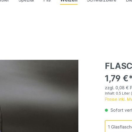
s Weizen
Kristallweizen
Radler
freies Weizen
itäten
Pils
FLAS
1,79 €
zzgl. 0,08 € 
Inhalt:
0.5 Liter
Preise inkl. 
Sofort verf