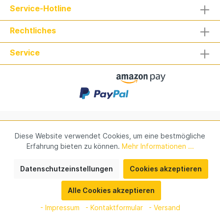
Service-Hotline
Rechtliches
Service
Verantwortung
Kontakt
Impressum
Newsletter
Diese Website verwendet Cookies, um eine bestmögliche
Erfahrung bieten zu können.
Mehr Informationen ...
* Alle Preise inkl. gesetzl. Mehrwertsteuer zzgl.
Datenschutzeinstellungen
Cookies akzeptieren
Versandkosten
und ggf. Nachnahmegebühren, wenn nicht
anders angegeben.
Alle Cookies akzeptieren
© Hier kann ein
Copyright
stehen.
- Impressum
- Kontaktformular
- Versand