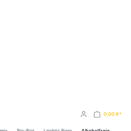
0,00 €*
rmix
Bio-Bier
Leichte Biere
Alkoholfreie