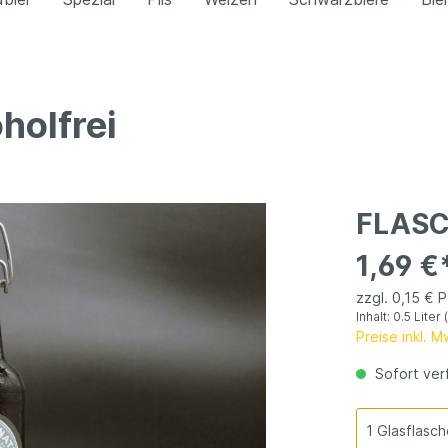
holfrei
s Weizen
Kristallweizen
Radler
freies Weizen
itäten
Pils
FLAS
1,69 €
zzgl. 0,15 € 
Inhalt:
0.5 Liter
Preise inkl. 
Sofort verf