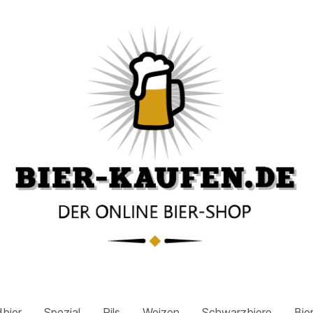
bier
Spezial
Pils
Weizen
Schwarzbiere
Bie